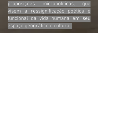
proposições micropolíticas, que
visem a ressignificação poética e
funcional da vida humana em seu
espaço geográfico e cultural.
Julia Naidin e Fernando Codeço em ação performática
proposta pela artista Caroline Valansi.
Residência de
arte "Erosões Visuais" nov - 2018
"Também o rio Paraíba, quase sem
água e sem força para empurrar a
areia que traz em sua
caminhada,baixou muito de nível,
permitindo a invasão do mar no
Pontal de Atafona. O mar já comeu
mais de 300 casas, três ruas, dois
restaurantes, um posto de gasolina,
um campo de futebol de praia e
ameaça ainda o Farol de Atafona,
mais umas 100 casas e destruir
totalmente a outrora bela região do