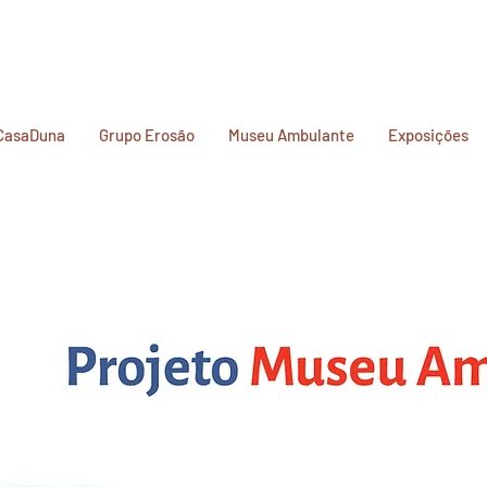
CasaDuna
Grupo Erosão
Museu Ambulante
Exposições